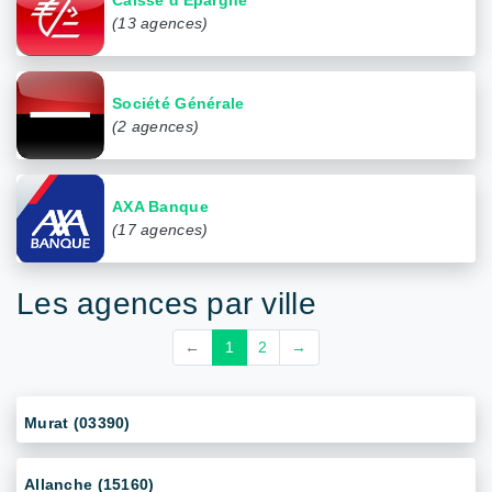
(13 agences)
Société Générale
(2 agences)
AXA Banque
(17 agences)
Les agences par ville
←
1
2
→
Murat (03390)
Allanche (15160)