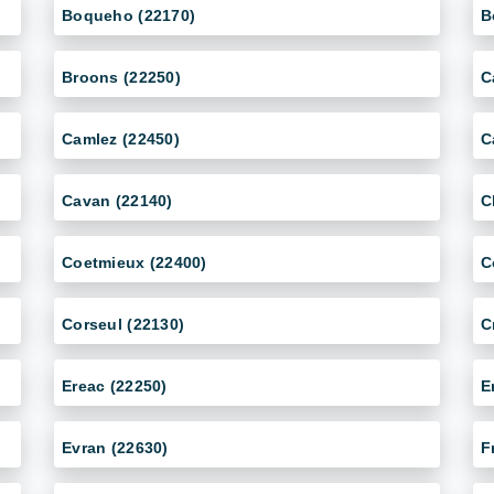
Boqueho (22170)
B
Broons (22250)
C
Camlez (22450)
C
Cavan (22140)
C
Coetmieux (22400)
C
Corseul (22130)
C
Ereac (22250)
E
Evran (22630)
F