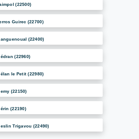
aimpol (22500)
erros Guirec (22700)
languenoual (22400)
lédran (22960)
lélan le Petit (22980)
lemy (22150)
lérin (22190)
leslin Trigavou (22490)