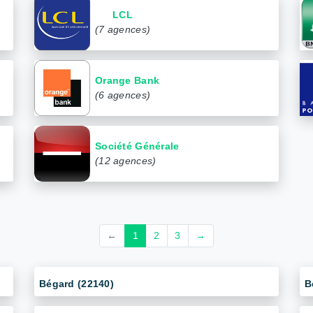
LCL
(7 agences)
Orange Bank
(6 agences)
Société Générale
(12 agences)
←
1
2
3
→
Bégard (22140)
B