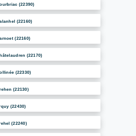
ourbriac (22390)
alanhel (22160)
arnoet (22160)
hâtelaudren (22170)
ollinée (22330)
rehen (22130)
rquy (22430)
rehel (22240)