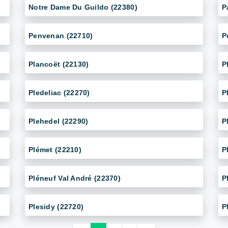
Notre Dame Du Guildo (22380)
P
Penvenan (22710)
P
Plancoët (22130)
P
Pledeliac (22270)
P
Plehedel (22290)
P
Plémet (22210)
P
Pléneuf Val André (22370)
P
Plesidy (22720)
P