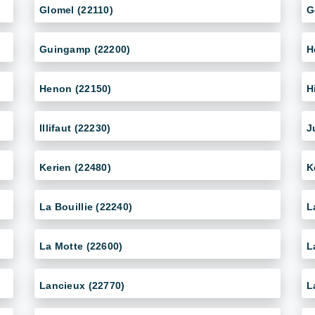
Glomel (22110)
G
Guingamp (22200)
H
Henon (22150)
H
Illifaut (22230)
J
Kerien (22480)
K
La Bouillie (22240)
L
La Motte (22600)
L
Lancieux (22770)
L