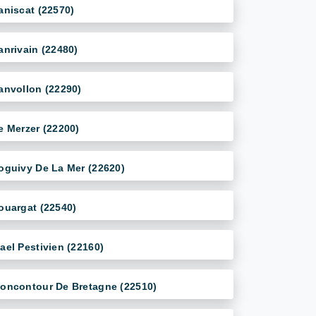
aniscat (22570)
anrivain (22480)
anvollon (22290)
e Merzer (22200)
oguivy De La Mer (22620)
ouargat (22540)
ael Pestivien (22160)
oncontour De Bretagne (22510)