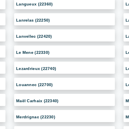
Langueux (22360)
L
Lanrelas (22250)
L
Lanvellec (22420)
L
Le Mene (22330)
L
Lezardrieux (22740)
L
Louannec (22700)
L
Maël Carhaix (22340)
M
Merdrignac (22230)
M