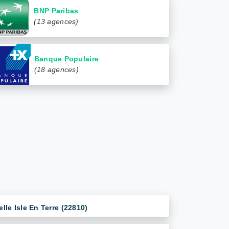
BNP Paribas
(13 agences)
Banque Populaire
(18 agences)
elle Isle En Terre (22810)