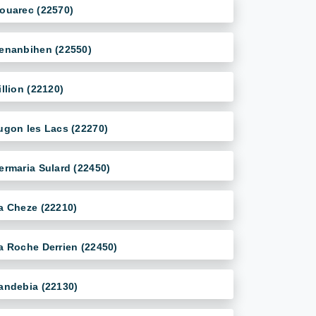
ouarec (22570)
enanbihen (22550)
illion (22120)
ugon les Lacs (22270)
ermaria Sulard (22450)
a Cheze (22210)
a Roche Derrien (22450)
andebia (22130)