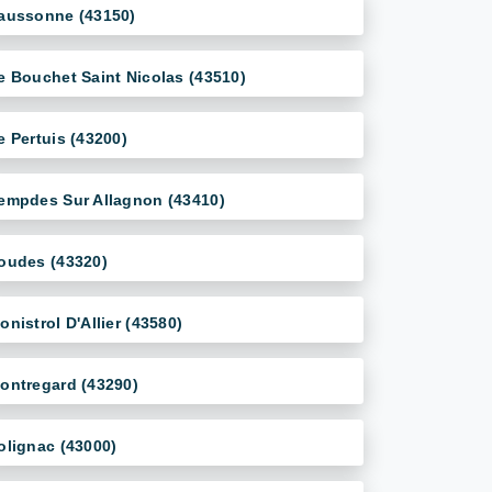
aussonne (43150)
e Bouchet Saint Nicolas (43510)
e Pertuis (43200)
empdes Sur Allagnon (43410)
oudes (43320)
onistrol D'Allier (43580)
ontregard (43290)
olignac (43000)