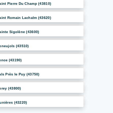
aint Pierre Du Champ (43810)
aint Romain Lachalm (43620)
ainte Sigolène (43600)
eneujols (43510)
ence (43190)
als Près le Puy (43750)
orey (43800)
unières (43220)