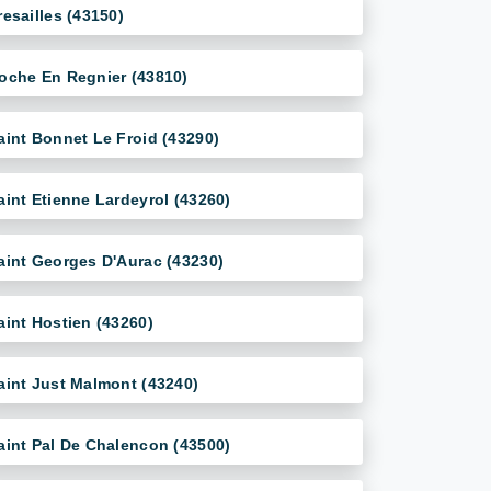
resailles (43150)
oche En Regnier (43810)
aint Bonnet Le Froid (43290)
aint Etienne Lardeyrol (43260)
aint Georges D'Aurac (43230)
aint Hostien (43260)
aint Just Malmont (43240)
aint Pal De Chalencon (43500)