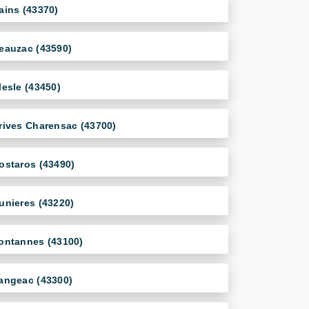
ains (43370)
eauzac (43590)
lesle (43450)
rives Charensac (43700)
ostaros (43490)
unieres (43220)
ontannes (43100)
angeac (43300)