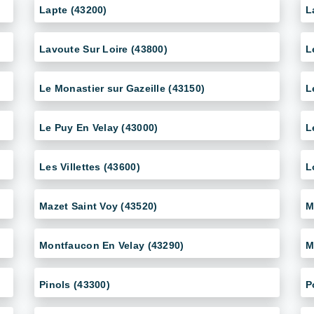
Lapte (43200)
L
Lavoute Sur Loire (43800)
L
Le Monastier sur Gazeille (43150)
L
Le Puy En Velay (43000)
L
Les Villettes (43600)
L
Mazet Saint Voy (43520)
M
Montfaucon En Velay (43290)
M
Pinols (43300)
P