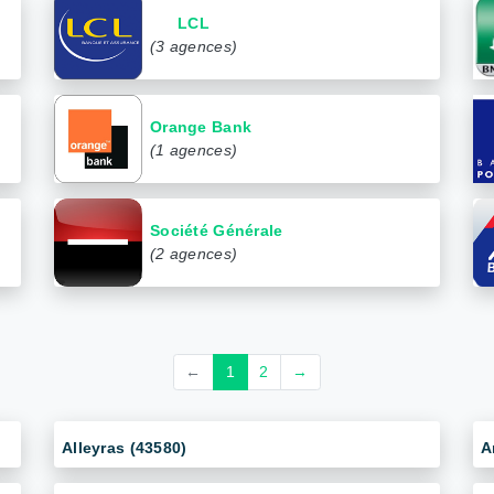
LCL
(3 agences)
Orange Bank
(1 agences)
Société Générale
(2 agences)
←
1
2
→
Alleyras (43580)
A