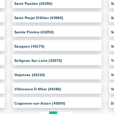
Saint Paulien (43350)
S
Saint Prejet D'Allier (43580)
S
Sainte Florine (43250)
S
Saugues (43170)
S
Solignac Sur Loire (43370)
T
Valprivas (43210)
V
Villeneuve D Allier (43380)
V
Craponne-sur-Arzon (43500)
D