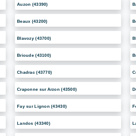
Auzon (43390)
B
Beaux (43200)
B
Blavozy (43700)
B
Brioude (43100)
B
Chadrac (43770)
C
Craponne sur Arzon (43500)
D
Fay sur Lignon (43430)
F
Landos (43340)
L