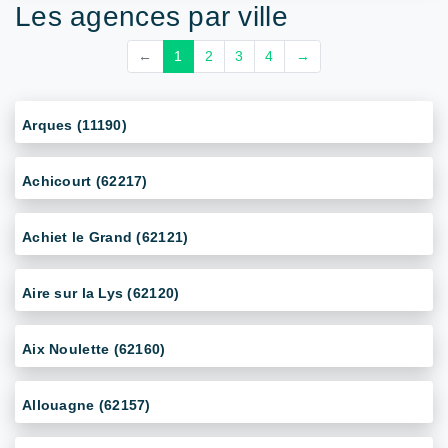
Les agences par ville
←
1
2
3
4
→
Arques (11190)
Achicourt (62217)
Achiet le Grand (62121)
Aire sur la Lys (62120)
Aix Noulette (62160)
Allouagne (62157)