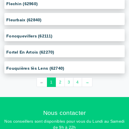
Flechin (62960)
Fleurbaix (62840)
Foncquevillers (62111)
Fortel En Artois (62270)
Fouquières lès Lens (62740)
←
1
2
3
4
→
Nous contacter
Nos conseillers sont disponibles pour vous du Lundi au Samedi
de 9h à 22h