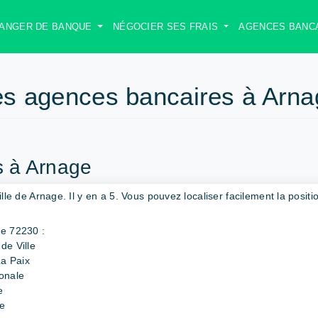
ANGER DE BANQUE
NÉGOCIER SES FRAIS
AGENCES BANC
es agences bancaires à Arna
ts à Arnage
ille de Arnage. Il y en a 5. Vous pouvez localiser facilement la positi
ge 72230 :
de Ville
a Paix
ionale
e
le