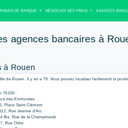
ANGER DE BANQUE
NÉGOCIER SES FRAIS
AGENCES BANC
es agences bancaires à Rou
ts à Rouen
ille de Rouen. Il y en a 79. Vous pouvez localiser facilement la posit
n 76100 :
lace des Emmurées
6, Place Saint Clément
112, Rue Jeanne d'Arc
4 Bis, Rue de la Champmeslé
67, Rue Orbe