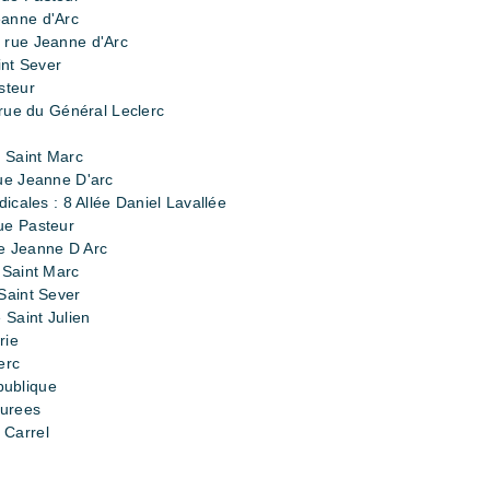
eanne d'Arc
 rue Jeanne d'Arc
int Sever
steur
 rue du Général Leclerc
e Saint Marc
ue Jeanne D'arc
icales : 8 Allée Daniel Lavallée
ue Pasteur
e Jeanne D Arc
 Saint Marc
Saint Sever
 Saint Julien
rie
erc
publique
murees
 Carrel