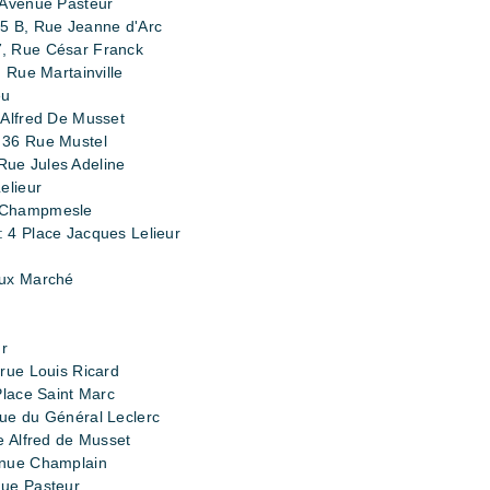
 Avenue Pasteur
5 B, Rue Jeanne d'Arc
, Rue César Franck
 Rue Martainville
eu
 Alfred De Musset
 36 Rue Mustel
ue Jules Adeline
elieur
a Champmesle
 4 Place Jacques Lelieur
eux Marché
ur
rue Louis Ricard
Place Saint Marc
ue du Général Leclerc
e Alfred de Musset
enue Champlain
nue Pasteur