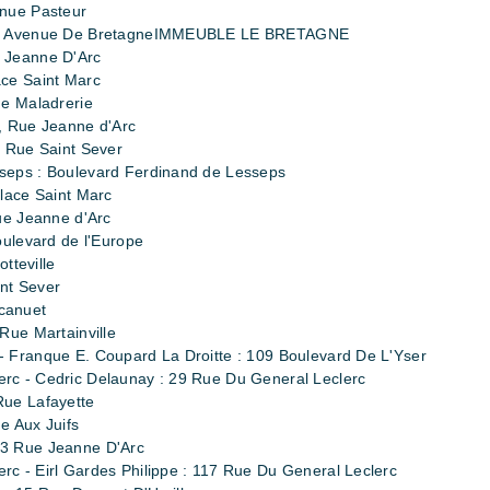
enue Pasteur
-63 Avenue De BretagneIMMEUBLE LE BRETAGNE
 Jeanne D'Arc
ce Saint Marc
ue Maladrerie
, Rue Jeanne d'Arc
, Rue Saint Sever
seps : Boulevard Ferdinand de Lesseps
lace Saint Marc
ue Jeanne d'Arc
oulevard de l'Europe
tteville
nt Sever
canuet
Rue Martainville
 Franque E. Coupard La Droitte : 109 Boulevard De L'Yser
rc - Cedric Delaunay : 29 Rue Du General Leclerc
Rue Lafayette
e Aux Juifs
93 Rue Jeanne D'Arc
c - Eirl Gardes Philippe : 117 Rue Du General Leclerc