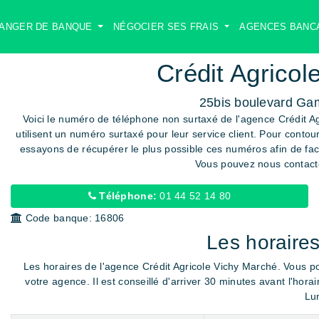
ANGER DE BANQUE
NÉGOCIER SES FRAIS
AGENCES BANC
Crédit Agricol
25bis boulevard Gam
Voici le numéro de téléphone non surtaxé de l'agence Crédit Agr
utilisent un numéro surtaxé pour leur service client. Pour contou
essayons de récupérer le plus possible ces numéros afin de facil
Vous pouvez nous contacte
Téléphone:
01 44 52 14 80
Code banque:
16806
Les horaires
Les horaires de l'agence Crédit Agricole Vichy Marché. Vous p
votre agence. Il est conseillé d'arriver
30 minutes avant
l'horai
Lun