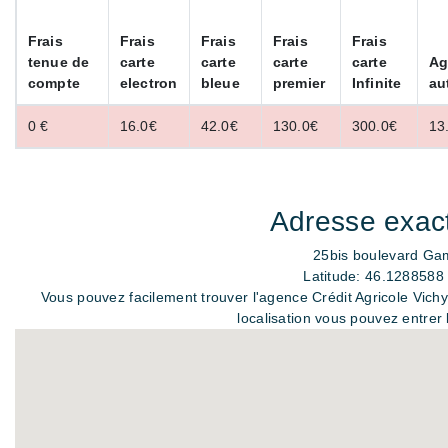
Frais
Frais
Frais
Frais
Frais
tenue de
carte
carte
carte
carte
Ag
compte
electron
bleue
premier
Infinite
au
0 €
16.0€
42.0€
130.0€
300.0€
13
Adresse exact
25bis boulevard Gam
Latitude: 46.1288588
Vous pouvez facilement trouver l'agence Crédit Agricole Vichy
localisation vous pouvez entre