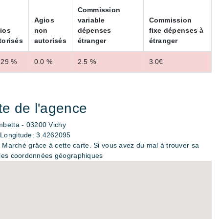
Commission
Agios
variable
Commission
ios
non
dépenses
fixe dépenses à
torisés
autorisés
étranger
étranger
.29 %
0.0 %
2.5 %
3.0€
e de l'agence
betta - 03200 Vichy
Longitude: 3.4262095
 Marché grâce à cette carte. Si vous avez du mal à trouver sa
r les coordonnées géographiques