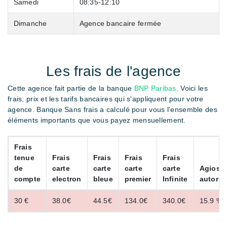
Samedi
08:35-12:10
Dimanche
Agence bancaire fermée
Les frais de l'agence
Cette agence fait partie de la banque
BNP Paribas
. Voici les
frais, prix et les tarifs bancaires qui s'appliquent pour votre
agence. Banque Sans frais a calculé pour vous l'ensemble des
éléments importants que vous payez mensuellement.
Frais
tenue
Frais
Frais
Frais
Frais
de
carte
carte
carte
carte
Agios
compte
electron
bleue
premier
Infinite
autoris
30 €
38.0€
44.5€
134.0€
340.0€
15.9 %