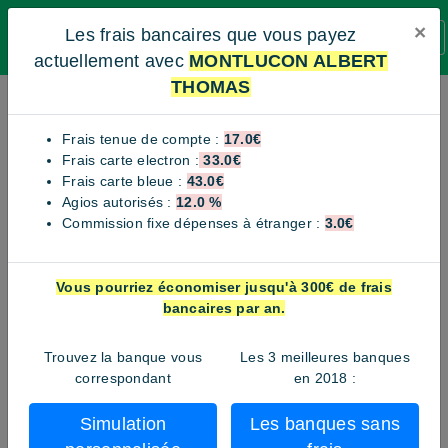
×
Les frais bancaires que vous payez
BANQUE SANS FRAIS
actuellement avec
MONTLUCON ALBERT
THOMAS
MONTLUCON ALBERT
THOMAS
Frais tenue de compte :
17.0€
Frais carte electron :
33.0€
Frais carte bleue :
43.0€
42, AVENUE ALBERT THOMAS - 03100
Agios autorisés :
12.0 %
MONTLUCON
Commission fixe dépenses à étranger :
3.0€
Voici le numéro de téléphone non surtaxé de l'agence
MONTLUCON ALBERT THOMAS si il existe. En effet la plupart
des banques utilisent un numéro surtaxé pour leur service
Vous pourriez économiser jusqu'à 300€ de frais
client. Pour contourner ce numéro surtaxé il faut directement
bancaires par an.
joindre l'agence. Nous essayons de récupérer le plus possible
ces numéros afin de faciliter la vie des clients de l'agence
Trouvez la banque vous
Les 3 meilleures banques
MONTLUCON ALBERT THOMAS. Vous pouvez nous contacter
correspondant
en 2018 :
pour plus de précisions.
Simulation
Les banques sans
Téléphone:
3241