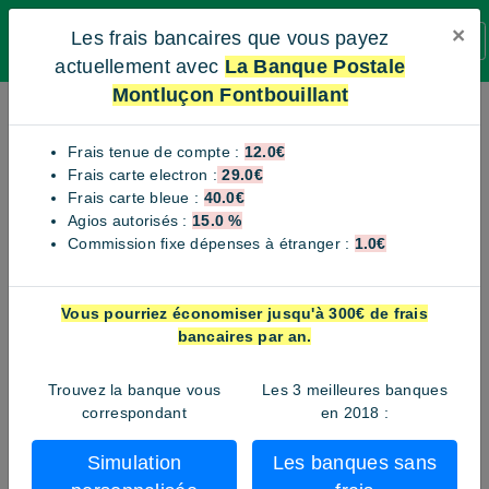
×
Les frais bancaires que vous payez
BANQUE SANS FRAIS
actuellement avec
La Banque Postale
Montluçon Fontbouillant
La Banque Postale
Montluçon Fontbouillant
Frais tenue de compte :
12.0€
Frais carte electron :
29.0€
Frais carte bleue :
40.0€
Avenue de Fontbouillant - 03100 Montluçon
Agios autorisés :
15.0 %
Voici le numéro de téléphone non surtaxé de l'agence La
Commission fixe dépenses à étranger :
1.0€
Banque Postale Montluçon Fontbouillant si il existe. En effet la
plupart des banques utilisent un numéro surtaxé pour leur
service client. Pour contourner ce numéro surtaxé il faut
Vous pourriez économiser jusqu'à 300€ de frais
directement joindre l'agence. Nous essayons de récupérer le
bancaires par an.
plus possible ces numéros afin de faciliter la vie des clients de
l'agence La Banque Postale Montluçon Fontbouillant. Vous
pouvez nous contacter pour plus de précisions.
Trouvez la banque vous
Les 3 meilleures banques
correspondant
en 2018 :
Téléphone:
3639
Simulation
Les banques sans
Site web:
https://www.labanquepostale.fr