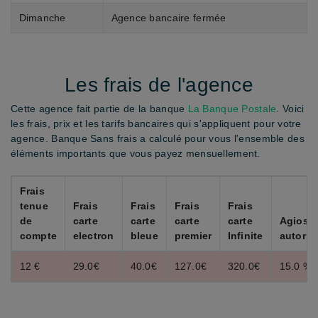
Dimanche
Agence bancaire fermée
Les frais de l'agence
Cette agence fait partie de la banque
La Banque Postale
. Voici
les frais, prix et les tarifs bancaires qui s'appliquent pour votre
agence. Banque Sans frais a calculé pour vous l'ensemble des
éléments importants que vous payez mensuellement.
Frais
tenue
Frais
Frais
Frais
Frais
de
carte
carte
carte
carte
Agios
compte
electron
bleue
premier
Infinite
autoris
12 €
29.0€
40.0€
127.0€
320.0€
15.0 %